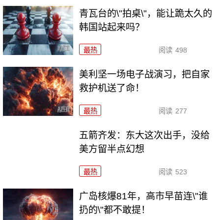
青瓦台的\"拍桌\"，能让跪太久的
韩国站起来吗？
最热
阅读
498
美利坚一场电子战演习，把自家
救护机送了命！
最热
阅读
277
五箭齐发：东大这次出手，没给
美方留半点幻想
最热
阅读
523
广岛核爆81年，高市早苗连\"谁
扔的\"都不敢提！