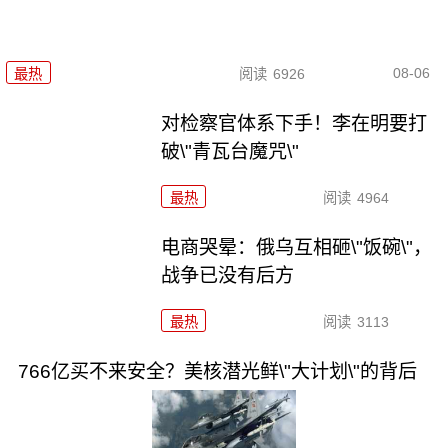
08-06
最热
阅读
6926
对检察官体系下手！李在明要打
破\"青瓦台魔咒\"
最热
阅读
4964
电商哭晕：俄乌互相砸\"饭碗\"，
战争已没有后方
最热
阅读
3113
766亿买不来安全？美核潜光鲜\"大计划\"的背后