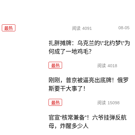
08-05
最热
阅读
4091
扎胖摊牌：乌克兰的\"北约梦\"为
何成了一地鸡毛？
最热
阅读
4018
刚刚，普京被逼亮出底牌！俄罗
斯要干大事了！
最热
阅读
15098
官宣“核常兼备”！六爷挂弹反航
母，炸醒多少人