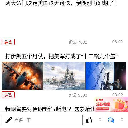
两大命门决定美国退无可退，伊朗别再幻想了！
08-02
最热
阅读
7031
打伊朗五个月仗，把美军打成了“十口锅九个盖”
08-02
最热
阅读
5508
特朗普要对伊朗“断气断电”？这豪赌让全球买单
0
0
点评一下