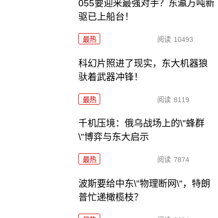
055要迎来最强对手？东瀛万吨新
驱已上船台！
最热
阅读
10493
科幻片照进了现实，东大机器狼
驮着武器冲锋！
最热
阅读
8119
千机压境：俄乌战场上的\"蜂群
\"博弈与东大启示
最热
阅读
7874
波斯要给中东\"物理断网\"，特朗
普忙递橄榄枝？