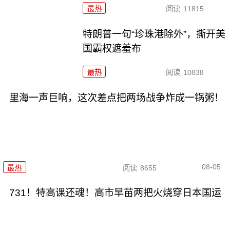
最热
阅读
11815
特朗普一句“珍珠港除外”，撕开美
国霸权遮羞布
最热
阅读
10838
里海一声巨响，这次差点把两场战争炸成一锅粥！
08-05
最热
阅读
8655
731！特高课还魂！高市早苗两把火烧穿日本国运