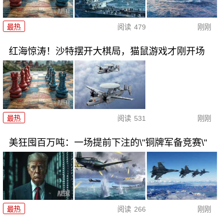
最热
阅读
479
刚刚
红海惊涛！沙特摆开大棋局，猫鼠游戏才刚开场
最热
阅读
531
刚刚
美狂囤百万吨：一场提前下注的\"铜牌军备竞赛\"
最热
阅读
266
刚刚