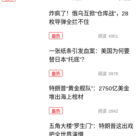
炸疯了！俄乌互掀“仓库战”，28
枚导弹全拦不住
最热
阅读
4901
一张纸条引发血案：美国为何要
替日本“托底”？
最热
阅读
3978
特朗普“黄金舰队”：2750亿美金
堆出海上棺材
最热
阅读
2842
五角大楼“罗生门”：特朗普这出戏
把全世界演懵