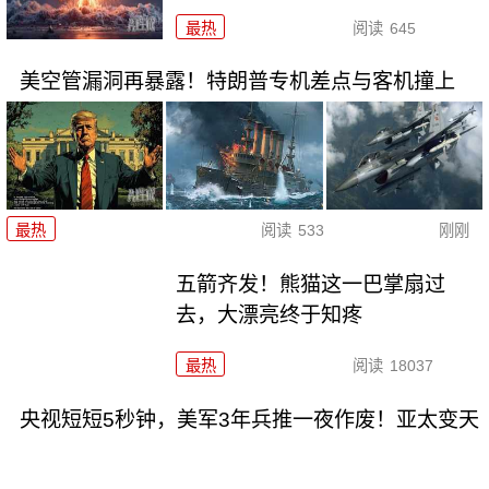
最热
阅读
645
美空管漏洞再暴露！特朗普专机差点与客机撞上
最热
阅读
533
刚刚
五箭齐发！熊猫这一巴掌扇过
去，大漂亮终于知疼
最热
阅读
18037
央视短短5秒钟，美军3年兵推一夜作废！亚太变天