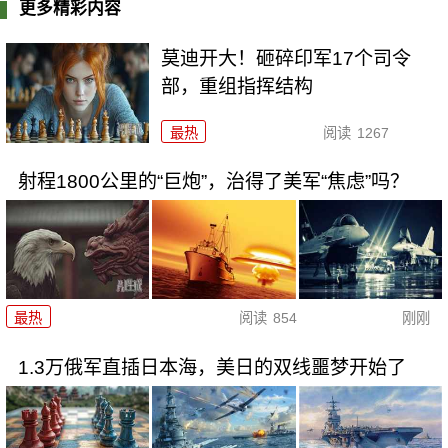
更多精彩内容
莫迪开大！砸碎印军17个司令
部，重组指挥结构
最热
阅读
1267
射程1800公里的“巨炮”，治得了美军“焦虑”吗？
最热
阅读
854
刚刚
1.3万俄军直插日本海，美日的双线噩梦开始了