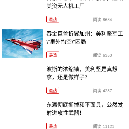
美资无人机工厂
最热
阅读
8684
吞金巨兽折翼加州：美利坚军工
\"里外掏空\"困局
最热
阅读
6350
波斯的浓缩铀，美利坚是真想
拿，还是做样子？
最热
阅读
4287
东瀛彻底撕掉和平面具，公然发
射进攻性武器！
最热
阅读
11121