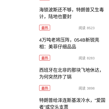
海锁波斯还不够，特朗普又生毒
计，陆地也要封
最热
阅读
8523
4万吨老将压阵，054B新锐亮
相：美菲仔细品品
最热
阅读
8283
西班牙在北非的那块飞地休达，
为何突然炸了锅
最热
阅读
3898
特朗普给泽连斯基泼冷水，“爱国
者”或空头支票