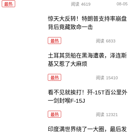
08-05
最热
阅读
4619
惊天大反转！特朗普支持率崩盘
背后竟藏致命一击
最热
阅读
6833
土耳其货船在黑海遭袭，泽连斯
基又惹了大麻烦
最热
阅读
15410
看不见就挨打！歼-15T百公里外
一剑封喉F-15J
最热
阅读
12321
印度满世界绕了一大圈，最后发