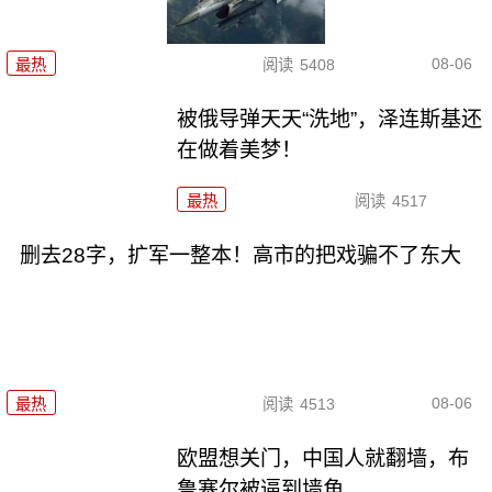
08-06
最热
阅读
5408
被俄导弹天天“洗地”，泽连斯基还
在做着美梦！
最热
阅读
4517
删去28字，扩军一整本！高市的把戏骗不了东大
08-06
最热
阅读
4513
欧盟想关门，中国人就翻墙，布
鲁塞尔被逼到墙角