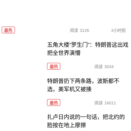
最热
阅读
3126
3小时前
五角大楼“罗生门”：特朗普这出戏
把全世界演懵
最热
阅读
3034
特朗普扔下两条路，波斯都不
选，美军机又被揍
最热
阅读
16011
扎卢日内说的一句话，把北约的
脸按在地上摩擦