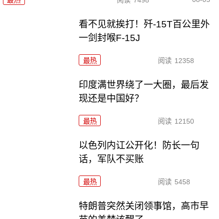
最热
阅读
7498
看不见就挨打！歼-15T百公里外
一剑封喉F-15J
最热
阅读
12358
印度满世界绕了一大圈，最后发
现还是中国好？
最热
阅读
12150
以色列内讧公开化！防长一句
话，军队不买账
最热
阅读
5458
特朗普突然关闭领事馆，高市早