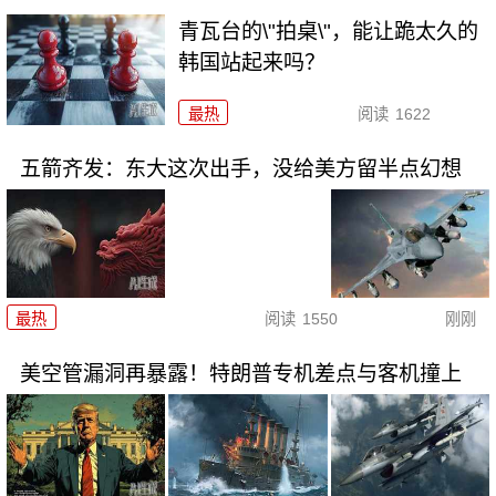
青瓦台的\"拍桌\"，能让跪太久的
韩国站起来吗？
最热
阅读
1622
五箭齐发：东大这次出手，没给美方留半点幻想
最热
阅读
1550
刚刚
美空管漏洞再暴露！特朗普专机差点与客机撞上