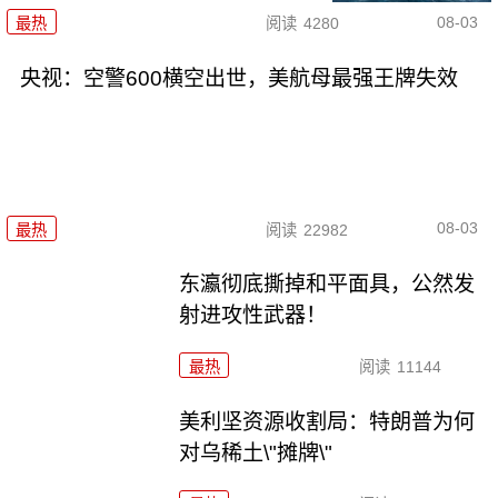
08-03
最热
阅读
4280
央视：空警600横空出世，美航母最强王牌失效
08-03
最热
阅读
22982
东瀛彻底撕掉和平面具，公然发
射进攻性武器！
最热
阅读
11144
美利坚资源收割局：特朗普为何
对乌稀土\"摊牌\"