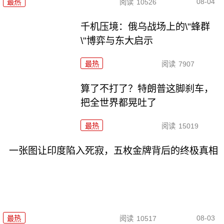
08-04
最热
阅读
10526
千机压境：俄乌战场上的\"蜂群
\"博弈与东大启示
最热
阅读
7907
算了不打了？特朗普这脚刹车，
把全世界都晃吐了
最热
阅读
15019
一张图让印度陷入死寂，五枚金牌背后的终极真相
08-03
最热
阅读
10517