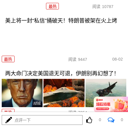
最热
阅读
10787
美上将一封“私信”捅破天！特朗普被架在火上烤
08-02
最热
阅读
9447
两大命门决定美国退无可退，伊朗别再幻想了！
08-02
最热
阅读
7054
0
0
点评一下
打伊朗五个月仗，把美军打成了