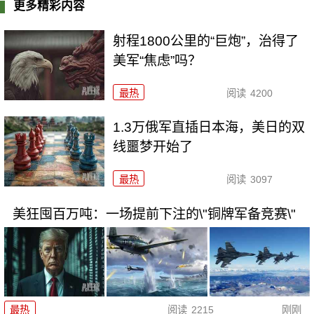
更多精彩内容
射程1800公里的“巨炮”，治得了
美军“焦虑”吗？
最热
阅读
4200
1.3万俄军直插日本海，美日的双
线噩梦开始了
最热
阅读
3097
美狂囤百万吨：一场提前下注的\"铜牌军备竞赛\"
最热
阅读
2215
刚刚