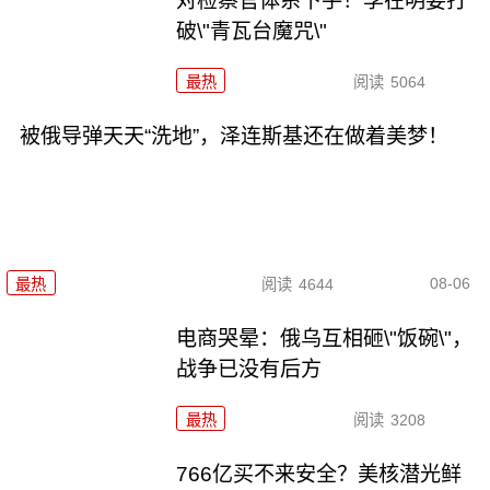
对检察官体系下手！李在明要打
破\"青瓦台魔咒\"
最热
阅读
5064
被俄导弹天天“洗地”，泽连斯基还在做着美梦！
08-06
最热
阅读
4644
电商哭晕：俄乌互相砸\"饭碗\"，
战争已没有后方
最热
阅读
3208
766亿买不来安全？美核潜光鲜