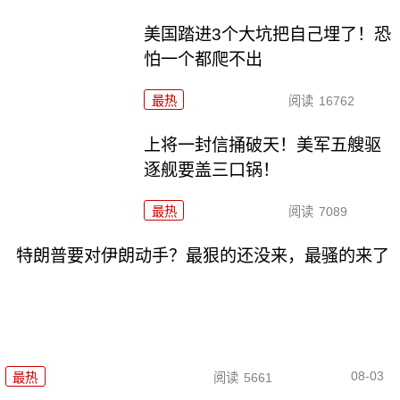
美国踏进3个大坑把自己埋了！恐
怕一个都爬不出
最热
阅读
16762
上将一封信捅破天！美军五艘驱
逐舰要盖三口锅！
最热
阅读
7089
特朗普要对伊朗动手？最狠的还没来，最骚的来了
08-03
最热
阅读
5661