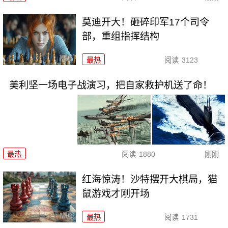
莫迪开大！砸碎印军17个司令
部，重组指挥结构
最热
阅读
3123
美利坚一场电子战演习，把自家救护机送了命！
最热
阅读
1880
刚刚
红海惊涛！沙特摆开大棋局，猫
鼠游戏才刚开场
最热
阅读
1731