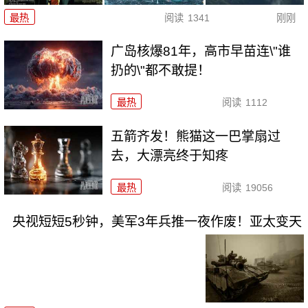
最热
阅读
1341
刚刚
广岛核爆81年，高市早苗连\"谁
扔的\"都不敢提！
最热
阅读
1112
五箭齐发！熊猫这一巴掌扇过
去，大漂亮终于知疼
最热
阅读
19056
央视短短5秒钟，美军3年兵推一夜作废！亚太变天