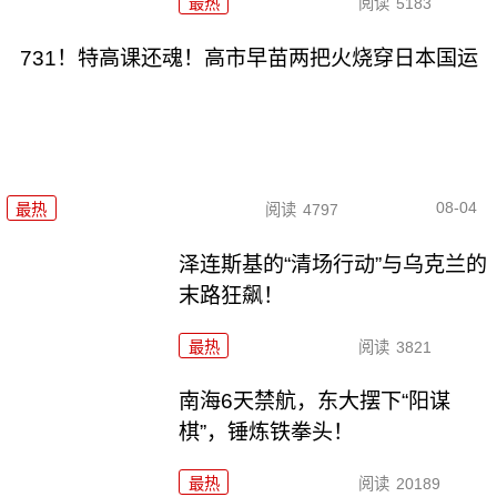
最热
阅读
5183
731！特高课还魂！高市早苗两把火烧穿日本国运
08-04
最热
阅读
4797
泽连斯基的“清场行动”与乌克兰的
末路狂飙！
最热
阅读
3821
南海6天禁航，东大摆下“阳谋
棋”，锤炼铁拳头！
最热
阅读
20189