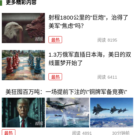
更多精彩内容
射程1800公里的“巨炮”，治得了
美军“焦虑”吗？
最热
阅读
8195
1.3万俄军直插日本海，美日的双
线噩梦开始了
最热
阅读
6411
美狂囤百万吨：一场提前下注的\"铜牌军备竞赛\"
最热
阅读
4891
30分钟前