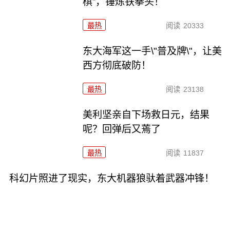
棋”，锤炼铁拳头！
最热
阅读
20333
东大海军这一手\"普及牌\"，让美
西方彻底破防！
最热
阅读
23138
美利坚亲自下场救日元，结果
呢？回弹后又蔫了
最热
阅读
11837
科幻片照进了现实，东大机器狼驮着武器冲锋！