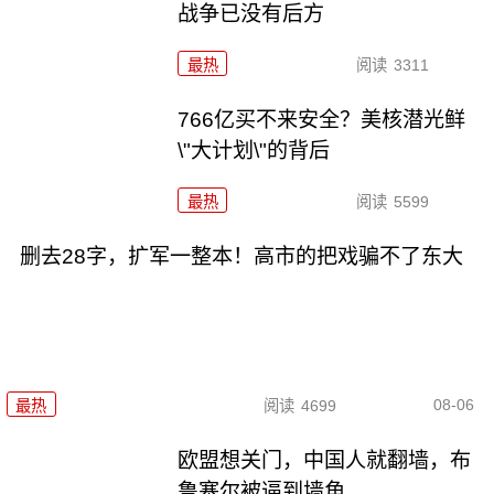
战争已没有后方
最热
阅读
3311
766亿买不来安全？美核潜光鲜
\"大计划\"的背后
最热
阅读
5599
删去28字，扩军一整本！高市的把戏骗不了东大
08-06
最热
阅读
4699
欧盟想关门，中国人就翻墙，布
鲁塞尔被逼到墙角