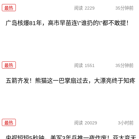
最热
阅读
2229
35分钟前
广岛核爆81年，高市早苗连\"谁扔的\"都不敢提！
最热
阅读
1551
35分钟前
五箭齐发！熊猫这一巴掌扇过去，大漂亮终于知疼
最热
阅读
20029
3小时前
央视短短5秒钟，美军3年兵推一夜作废！亚太变天