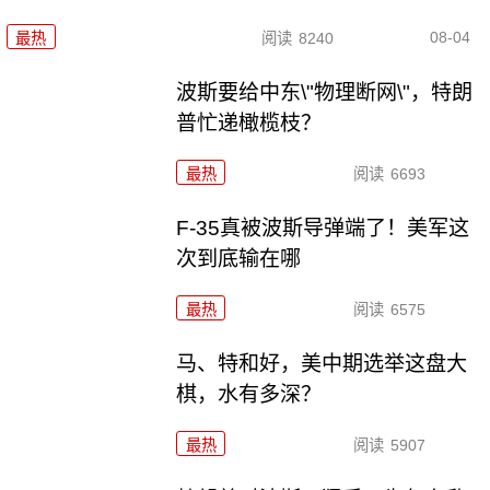
08-04
最热
阅读
8240
波斯要给中东\"物理断网\"，特朗
普忙递橄榄枝？
最热
阅读
6693
F-35真被波斯导弹端了！美军这
次到底输在哪
最热
阅读
6575
马、特和好，美中期选举这盘大
棋，水有多深？
最热
阅读
5907