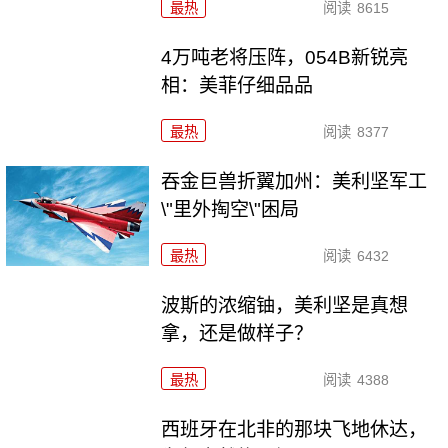
最热
阅读
8615
4万吨老将压阵，054B新锐亮
相：美菲仔细品品
最热
阅读
8377
吞金巨兽折翼加州：美利坚军工
\"里外掏空\"困局
最热
阅读
6432
波斯的浓缩铀，美利坚是真想
拿，还是做样子？
最热
阅读
4388
西班牙在北非的那块飞地休达，