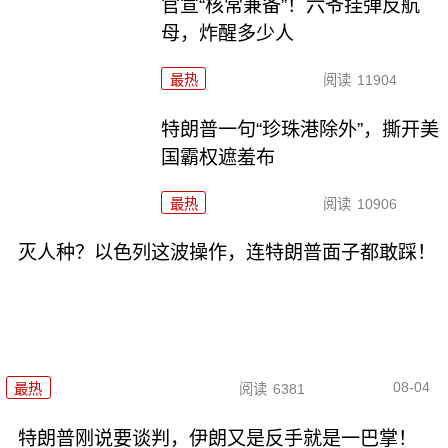
官宣“核常兼备”！六爷挂弹反航
母，炸醒多少人
最热
阅读
11904
特朗普一句“珍珠港除外”，撕开美
国霸权遮羞布
最热
阅读
10906
灭人种？以色列这波操作，连特朗普面子都敢踩！
08-04
最热
阅读
6381
特朗普刚说要谈判，伊朗又是反手就是一巴掌！