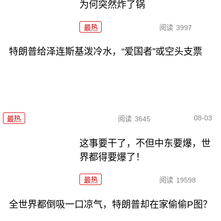
为何突然炸了锅
最热
阅读
3997
特朗普给泽连斯基泼冷水，“爱国者”或空头支票
08-03
最热
阅读
3645
这事要干了，不但中东要爆，世
界都得要爆了！
最热
阅读
19598
全世界都倒吸一口凉气，特朗普却在家偷偷P图？