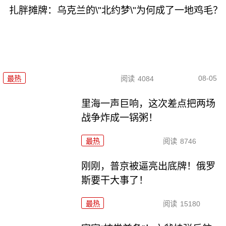
扎胖摊牌：乌克兰的\"北约梦\"为何成了一地鸡毛？
08-05
最热
阅读
4084
里海一声巨响，这次差点把两场
战争炸成一锅粥！
最热
阅读
8746
刚刚，普京被逼亮出底牌！俄罗
斯要干大事了！
最热
阅读
15180