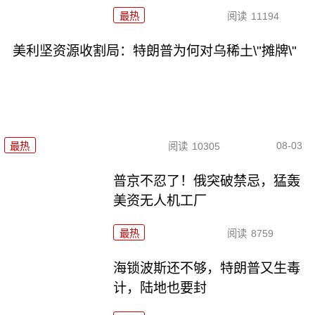
最热
阅读
11194
美利坚资源收割局：特朗普为何对乌稀土\"摊牌\"
08-03
最热
阅读
10305
普京不忍了！俄突破禁忌，猛轰
美资无人机工厂
最热
阅读
8759
海锁波斯还不够，特朗普又生毒
计，陆地也要封