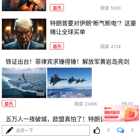
最热
阅读
5583
特朗普要对伊朗“断气断电”？这豪
赌让全球买单
最热
阅读
4724
铁证出台！菲律宾求锤得锤！解放军黄岩岛亮剑
08-01
最热
阅读
22406
五万人一夜破城，欧盟真怕了！特朗普拿美国说事
0
0
点评一下