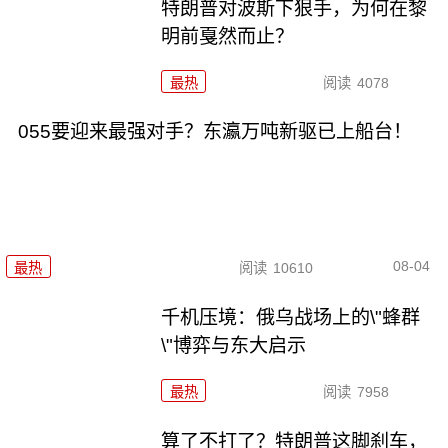
特朗普对波斯下狠手，为何在黎
明前戛然而止？
最热
阅读
4078
055要迎来最强对手？东瀛万吨新驱已上船台！
08-04
最热
阅读
10610
千机压境：俄乌战场上的\"蜂群
\"博弈与东大启示
最热
阅读
7958
算了不打了？特朗普这脚刹车，