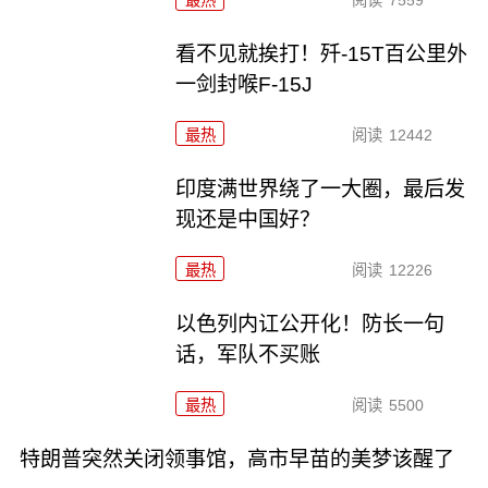
最热
阅读
7559
看不见就挨打！歼-15T百公里外
一剑封喉F-15J
最热
阅读
12442
印度满世界绕了一大圈，最后发
现还是中国好？
最热
阅读
12226
以色列内讧公开化！防长一句
话，军队不买账
最热
阅读
5500
特朗普突然关闭领事馆，高市早苗的美梦该醒了