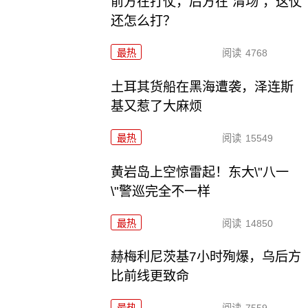
前方在打仗，后方在“清场”，这仗
还怎么打？
最热
阅读
4768
土耳其货船在黑海遭袭，泽连斯
基又惹了大麻烦
最热
阅读
15549
黄岩岛上空惊雷起！东大\"八一
\"警巡完全不一样
最热
阅读
14850
赫梅利尼茨基7小时殉爆，乌后方
比前线更致命