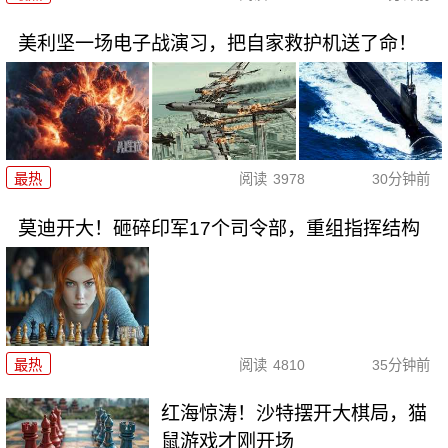
美利坚一场电子战演习，把自家救护机送了命！
最热
阅读
3978
30分钟前
莫迪开大！砸碎印军17个司令部，重组指挥结构
最热
阅读
4810
35分钟前
红海惊涛！沙特摆开大棋局，猫
鼠游戏才刚开场