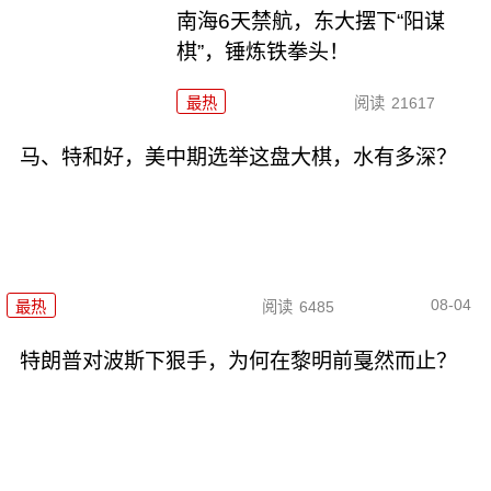
南海6天禁航，东大摆下“阳谋
棋”，锤炼铁拳头！
最热
阅读
21617
马、特和好，美中期选举这盘大棋，水有多深？
08-04
最热
阅读
6485
特朗普对波斯下狠手，为何在黎明前戛然而止？