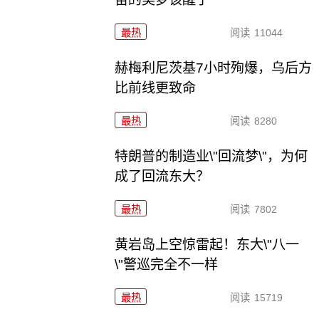
最热
阅读
11044
赫梅利尼茨基7小时殉爆，乌后方
比前线更致命
最热
阅读
8280
特朗普的制造业\"回流梦\"，为何
成了回流东大？
最热
阅读
7802
黄岩岛上空惊雷起！东大\"八一
\"警巡完全不一样
最热
阅读
15719