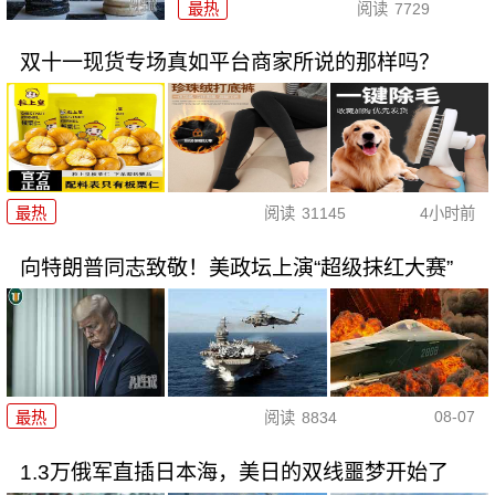
最热
阅读
7729
双十一现货专场真如平台商家所说的那样吗？
最热
阅读
31145
4小时前
向特朗普同志致敬！美政坛上演“超级抹红大赛”
08-07
最热
阅读
8834
1.3万俄军直插日本海，美日的双线噩梦开始了