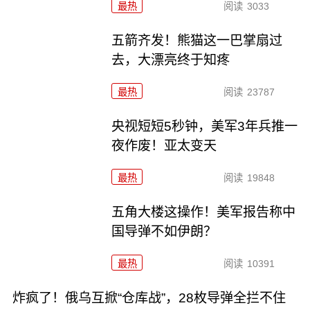
最热
阅读
3033
五箭齐发！熊猫这一巴掌扇过
去，大漂亮终于知疼
最热
阅读
23787
央视短短5秒钟，美军3年兵推一
夜作废！亚太变天
最热
阅读
19848
五角大楼这操作！美军报告称中
国导弹不如伊朗？
最热
阅读
10391
炸疯了！俄乌互掀“仓库战”，28枚导弹全拦不住