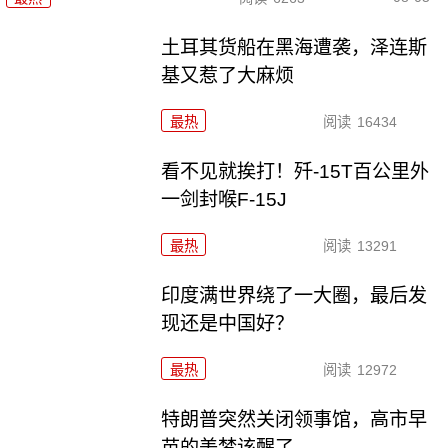
土耳其货船在黑海遭袭，泽连斯
基又惹了大麻烦
最热
阅读
16434
看不见就挨打！歼-15T百公里外
一剑封喉F-15J
最热
阅读
13291
印度满世界绕了一大圈，最后发
现还是中国好？
最热
阅读
12972
特朗普突然关闭领事馆，高市早
苗的美梦该醒了