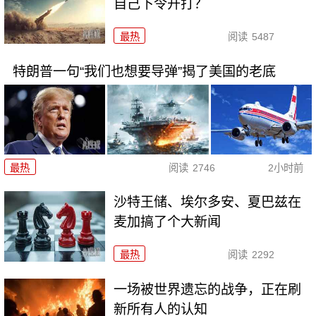
自己下令开打？
最热
阅读
5487
特朗普一句“我们也想要导弹”揭了美国的老底
最热
阅读
2746
2小时前
沙特王储、埃尔多安、夏巴兹在
麦加搞了个大新闻
最热
阅读
2292
一场被世界遗忘的战争，正在刷
新所有人的认知