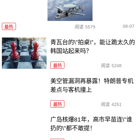
08-07
最热
阅读
5579
青瓦台的\"拍桌\"，能让跪太久的
韩国站起来吗？
最热
阅读
5248
美空管漏洞再暴露！特朗普专机
差点与客机撞上
最热
阅读
4251
广岛核爆81年，高市早苗连\"谁
扔的\"都不敢提！