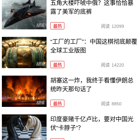
五角大楼吓唬中俄？这事恰恰暴
露了美军的底裤
最热
阅读
12099
“工厂的工厂”：中国这棋彻底颠覆
全球工业版图
最热
阅读
14220
胡塞这一炸，我终于看懂伊朗总
统昨天那句话了
最热
阅读
8850
印度豪赌千亿卢比，要对中国光
伏“卡脖子”？