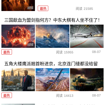
最热
阅读
21585
三国歃血为盟剑指何方？中东大棋有人坐不住了！
08-07
最热
阅读
15955
五角大楼鹰派翘首盼进京，北京连门缝都没给留
08-07
最热
阅读
14413