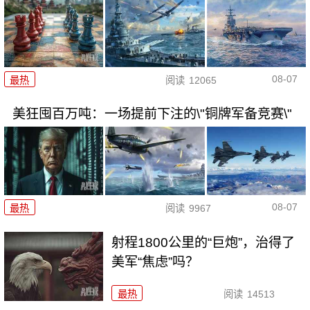
08-07
最热
阅读
12065
美狂囤百万吨：一场提前下注的\"铜牌军备竞赛\"
08-07
最热
阅读
9967
射程1800公里的“巨炮”，治得了
美军“焦虑”吗？
最热
阅读
14513