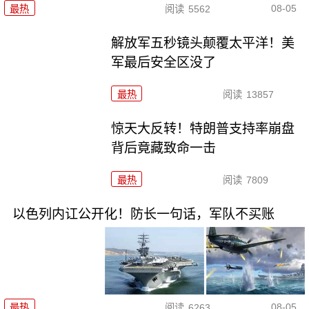
08-05
最热
阅读
5562
解放军五秒镜头颠覆太平洋！美
军最后安全区没了
最热
阅读
13857
惊天大反转！特朗普支持率崩盘
背后竟藏致命一击
最热
阅读
7809
以色列内讧公开化！防长一句话，军队不买账
08-05
最热
阅读
6263