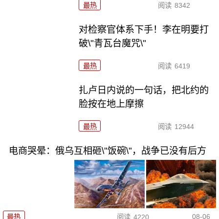
最热
阅读
8342
对检察官体系下手！李在明要打
破\"青瓦台魔咒\"
最热
阅读
6419
扎卢日内说的一句话，把北约的
脸按在地上摩擦
最热
阅读
12944
电商哭晕：俄乌互相砸\"饭碗\"，战争已没有后方
08-06
最热
阅读
4220