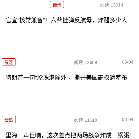
最热
阅读
15914
官宣“核常兼备”！六爷挂弹反航母，炸醒多少人
08-04
最热
阅读
12689
特朗普一句“珍珠港除外”，撕开美国霸权遮羞布
08-04
最热
阅读
11618
里海一声巨响，这次差点把两场战争炸成一锅粥！