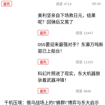
08-04
最热
阅读
4714
美利坚亲自下场救日元，结果
呢？回弹后又蔫了
最热
阅读
12447
055要迎来最强对手？东瀛万吨新
驱已上船台！
最热
阅读
11310
科幻片照进了现实，东大机器狼
驮着武器冲锋！
最热
阅读
8846
千机压境：俄乌战场上的\"蜂群\"博弈与东大启示