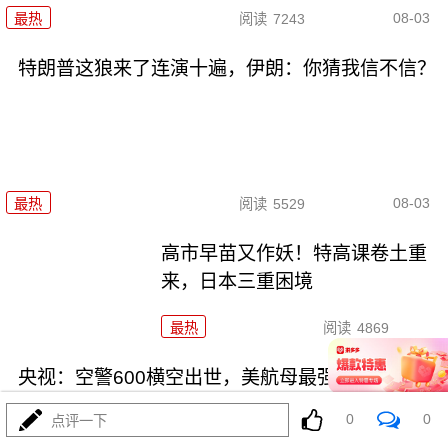
08-03
最热
阅读
7243
特朗普这狼来了连演十遍，伊朗：你猜我信不信？
08-03
最热
阅读
5529
高市早苗又作妖！特高课卷土重
来，日本三重困境
最热
阅读
4869
央视：空警600横空出世，美航母最强王牌失效
0
0
点评一下