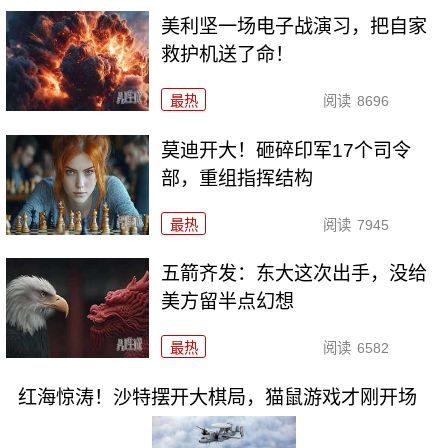
美利坚一场电子战演习，把自家
救护机送了命！
最热
阅读
8696
莫迪开大！砸碎印军17个司令
部，重组指挥结构
最热
阅读
7945
五箭齐发：东大这次出手，没给
美方留半点幻想
最热
阅读
6582
红海惊涛！沙特摆开大棋局，猫鼠游戏才刚开场