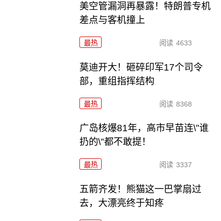
美空管漏洞再暴露！特朗普专机
差点与客机撞上
最热
阅读
4633
莫迪开大！砸碎印军17个司令
部，重组指挥结构
最热
阅读
8368
广岛核爆81年，高市早苗连\"谁
扔的\"都不敢提！
最热
阅读
3337
五箭齐发！熊猫这一巴掌扇过
去，大漂亮终于知疼