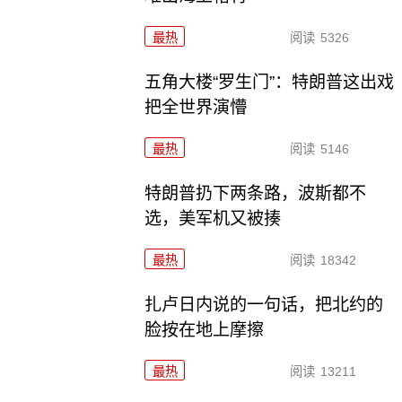
最热
阅读
5326
五角大楼“罗生门”：特朗普这出戏
把全世界演懵
最热
阅读
5146
特朗普扔下两条路，波斯都不
选，美军机又被揍
最热
阅读
18342
扎卢日内说的一句话，把北约的
脸按在地上摩擦
最热
阅读
13211