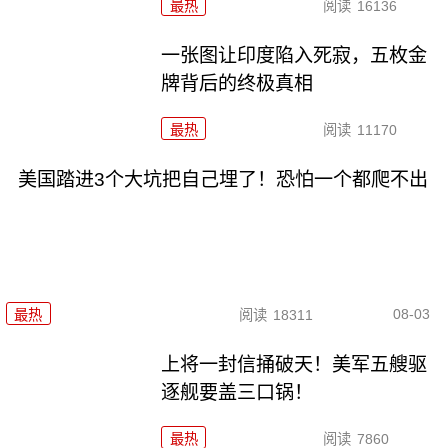
最热
阅读
16136
一张图让印度陷入死寂，五枚金
牌背后的终极真相
最热
阅读
11170
美国踏进3个大坑把自己埋了！恐怕一个都爬不出
08-03
最热
阅读
18311
上将一封信捅破天！美军五艘驱
逐舰要盖三口锅！
最热
阅读
7860