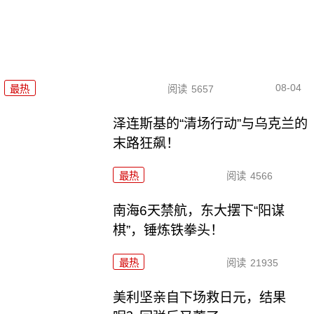
08-04
最热
阅读
5657
泽连斯基的“清场行动”与乌克兰的
末路狂飙！
最热
阅读
4566
南海6天禁航，东大摆下“阳谋
棋”，锤炼铁拳头！
最热
阅读
21935
美利坚亲自下场救日元，结果