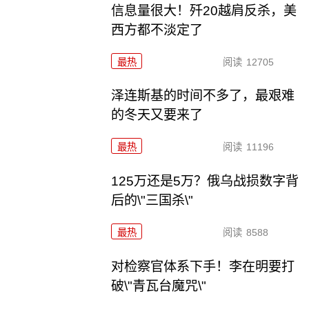
信息量很大！歼20越肩反杀，美
西方都不淡定了
最热
阅读
12705
泽连斯基的时间不多了，最艰难
的冬天又要来了
最热
阅读
11196
125万还是5万？俄乌战损数字背
后的\"三国杀\"
最热
阅读
8588
对检察官体系下手！李在明要打
破\"青瓦台魔咒\"