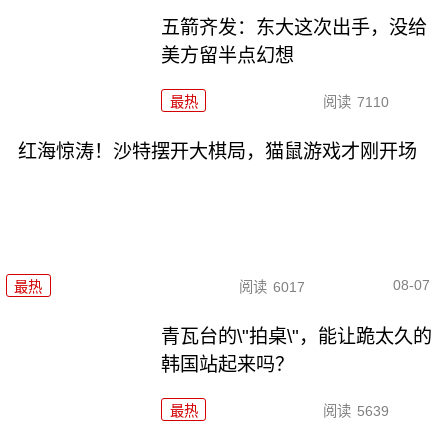
五箭齐发：东大这次出手，没给
美方留半点幻想
最热
阅读
7110
红海惊涛！沙特摆开大棋局，猫鼠游戏才刚开场
08-07
最热
阅读
6017
青瓦台的\"拍桌\"，能让跪太久的
韩国站起来吗？
最热
阅读
5639