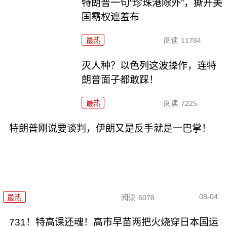
特朗普一句“珍珠港除外”，撕开美
国霸权遮羞布
最热
阅读
11784
灭人种？以色列这波操作，连特
朗普面子都敢踩！
最热
阅读
7225
特朗普刚说要谈判，伊朗又是反手就是一巴掌！
08-04
最热
阅读
6078
731！特高课还魂！高市早苗两把火烧穿日本国运