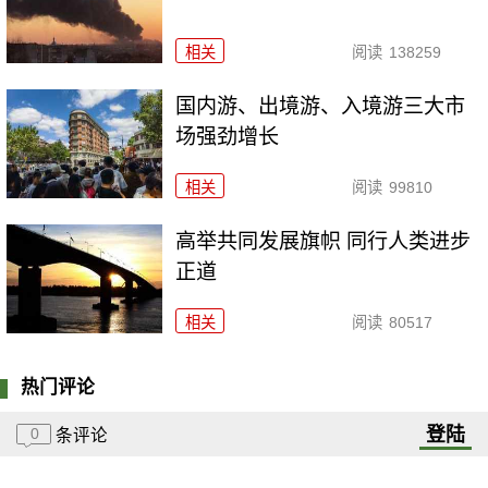
相关
阅读
138259
国内游、出境游、入境游三大市
场强劲增长
相关
阅读
99810
高举共同发展旗帜 同行人类进步
正道
相关
阅读
80517
热门评论
登陆
0
条评论