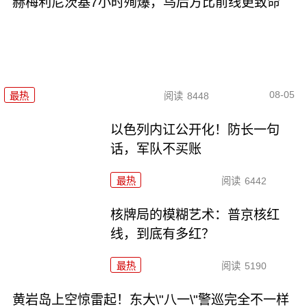
赫梅利尼茨基7小时殉爆，乌后方比前线更致命
08-05
最热
阅读
8448
以色列内讧公开化！防长一句
话，军队不买账
最热
阅读
6442
核牌局的模糊艺术：普京核红
线，到底有多红？
最热
阅读
5190
黄岩岛上空惊雷起！东大\"八一\"警巡完全不一样