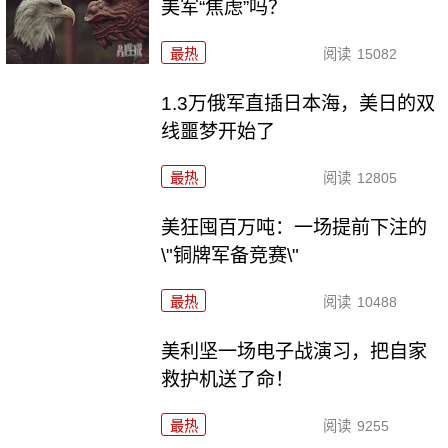
美军“焦虑”吗？
最热
阅读
15082
1.3万俄军直插日本海，美日的双
线噩梦开始了
最热
阅读
12805
美狂囤百万吨：一场提前下注的
\"铜牌军备竞赛\"
最热
阅读
10488
美利坚一场电子战演习，把自家
救护机送了命！
最热
阅读
9255