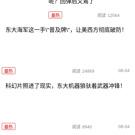
呢？回弹后又蔫了
最热
阅读
12564
东大海军这一手\"普及牌\"，让美西方彻底破防！
08-04
最热
阅读
24869
科幻片照进了现实，东大机器狼驮着武器冲锋！
08-04
最热
阅读
8940