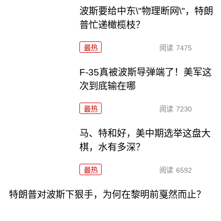
波斯要给中东\"物理断网\"，特朗
普忙递橄榄枝？
最热
阅读
7475
F-35真被波斯导弹端了！美军这
次到底输在哪
最热
阅读
7230
马、特和好，美中期选举这盘大
棋，水有多深？
最热
阅读
6592
特朗普对波斯下狠手，为何在黎明前戛然而止？