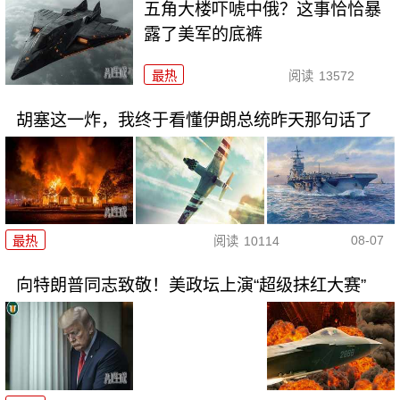
五角大楼吓唬中俄？这事恰恰暴
露了美军的底裤
最热
阅读
13572
胡塞这一炸，我终于看懂伊朗总统昨天那句话了
08-07
最热
阅读
10114
向特朗普同志致敬！美政坛上演“超级抹红大赛”