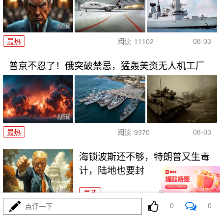
08-03
最热
阅读
11102
普京不忍了！俄突破禁忌，猛轰美资无人机工厂
08-03
最热
阅读
9370
海锁波斯还不够，特朗普又生毒
计，陆地也要封
最热
阅读
9294
0
0
点评一下
4万吨老将压阵，054B新锐亮