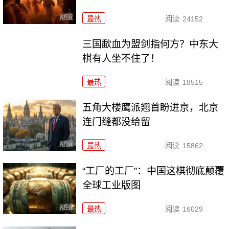
最热
阅读
24152
三国歃血为盟剑指何方？中东大
棋有人坐不住了！
最热
阅读
18515
五角大楼鹰派翘首盼进京，北京
连门缝都没给留
最热
阅读
15862
“工厂的工厂”：中国这棋彻底颠覆
全球工业版图
最热
阅读
16029