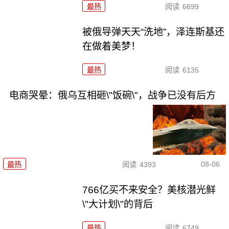
最热
阅读
6699
被俄导弹天天“洗地”，泽连斯基还
在做着美梦！
最热
阅读
6135
电商哭晕：俄乌互相砸\"饭碗\"，战争已没有后方
08-06
最热
阅读
4393
766亿买不来安全？美核潜光鲜
\"大计划\"的背后
最热
阅读
6749