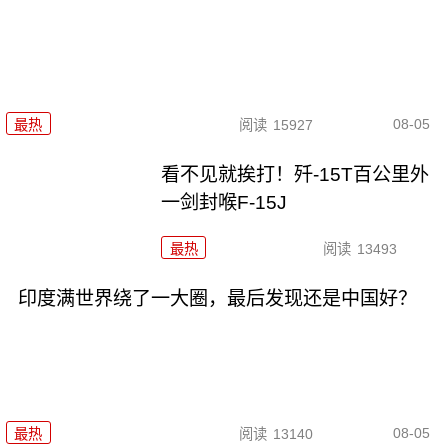
08-05
最热
阅读
15927
看不见就挨打！歼-15T百公里外
一剑封喉F-15J
最热
阅读
13493
印度满世界绕了一大圈，最后发现还是中国好？
08-05
最热
阅读
13140