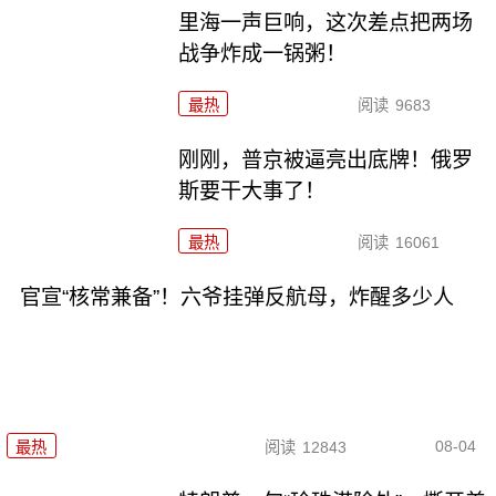
里海一声巨响，这次差点把两场
战争炸成一锅粥！
最热
阅读
9683
刚刚，普京被逼亮出底牌！俄罗
斯要干大事了！
最热
阅读
16061
官宣“核常兼备”！六爷挂弹反航母，炸醒多少人
08-04
最热
阅读
12843