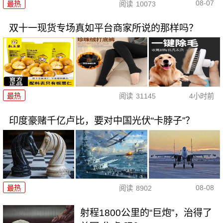
08-07
最热
阅读
10073
双十一现货专场真如平台商家所说的那样吗？
最热
阅读
31145
4小时前
印度豪赌千亿卢比，要对中国光伏“卡脖子”？
08-08
最热
阅读
8902
射程1800公里的“巨炮”，治得了