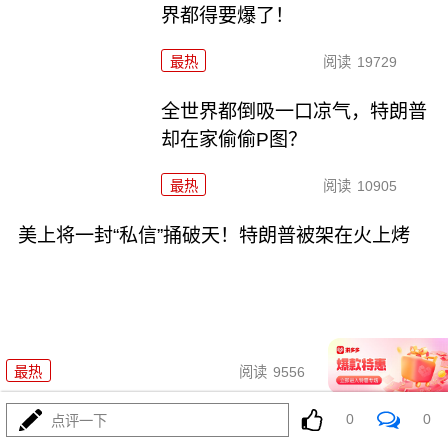
界都得要爆了！
最热
阅读
19729
全世界都倒吸一口凉气，特朗普
却在家偷偷P图？
最热
阅读
10905
美上将一封“私信”捅破天！特朗普被架在火上烤
08-02
最热
阅读
9556
两大命门决定美国退无可退，伊
0
0
点评一下