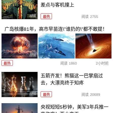
差点与客机撞上
最热
阅读
2755
广岛核爆81年，高市早苗连\"谁扔的\"都不敢提！
最热
阅读
1860
2小时前
五箭齐发！熊猫这一巴掌扇过
去，大漂亮终于知疼
最热
阅读
20689
央视短短5秒钟，美军3年兵推一