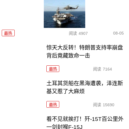
08-05
最热
阅读
4907
惊天大反转！特朗普支持率崩盘
背后竟藏致命一击
最热
阅读
7164
土耳其货船在黑海遭袭，泽连斯
基又惹了大麻烦
最热
阅读
15690
看不见就挨打！歼-15T百公里外
一剑封喉F-15J