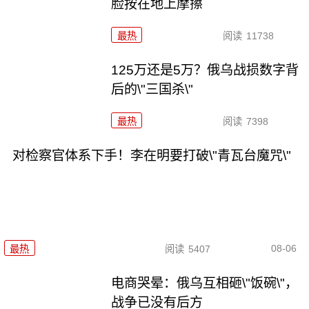
脸按在地上摩擦
最热
阅读
11738
125万还是5万？俄乌战损数字背
后的\"三国杀\"
最热
阅读
7398
对检察官体系下手！李在明要打破\"青瓦台魔咒\"
08-06
最热
阅读
5407
电商哭晕：俄乌互相砸\"饭碗\"，
战争已没有后方