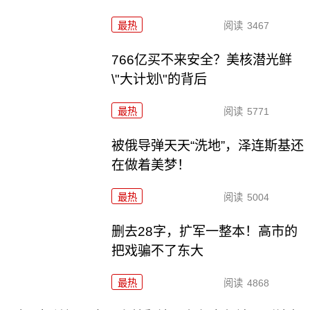
最热
阅读
3467
766亿买不来安全？美核潜光鲜
\"大计划\"的背后
最热
阅读
5771
被俄导弹天天“洗地”，泽连斯基还
在做着美梦！
最热
阅读
5004
删去28字，扩军一整本！高市的
把戏骗不了东大
最热
阅读
4868