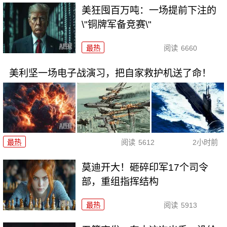
美狂囤百万吨：一场提前下注的
\"铜牌军备竞赛\"
最热
阅读
6660
美利坚一场电子战演习，把自家救护机送了命！
最热
阅读
5612
2小时前
莫迪开大！砸碎印军17个司令
部，重组指挥结构
最热
阅读
5913