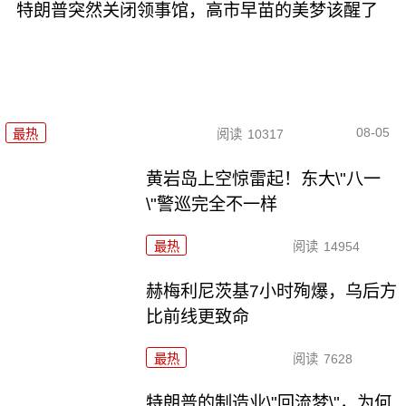
特朗普突然关闭领事馆，高市早苗的美梦该醒了
08-05
最热
阅读
10317
黄岩岛上空惊雷起！东大\"八一
\"警巡完全不一样
最热
阅读
14954
赫梅利尼茨基7小时殉爆，乌后方
比前线更致命
最热
阅读
7628
特朗普的制造业\"回流梦\"，为何