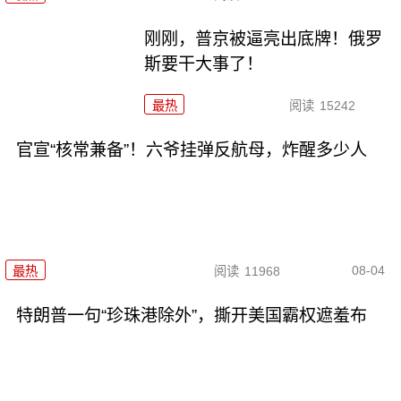
刚刚，普京被逼亮出底牌！俄罗
斯要干大事了！
最热
阅读
15242
官宣“核常兼备”！六爷挂弹反航母，炸醒多少人
08-04
最热
阅读
11968
特朗普一句“珍珠港除外”，撕开美国霸权遮羞布