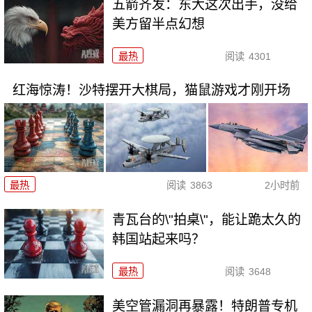
五箭齐发：东大这次出手，没给
美方留半点幻想
最热
阅读
4301
红海惊涛！沙特摆开大棋局，猫鼠游戏才刚开场
最热
阅读
3863
2小时前
青瓦台的\"拍桌\"，能让跪太久的
韩国站起来吗？
最热
阅读
3648
美空管漏洞再暴露！特朗普专机