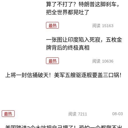
算了不打了？特朗普这脚刹车，
把全世界都晃吐了
最热
阅读
15163
一张图让印度陷入死寂，五枚金
牌背后的终极真相
最热
阅读
10636
上将一封信捅破天！美军五艘驱逐舰要盖三口锅！
08-03
最热
阅读
7211