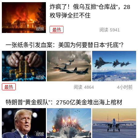
炸疯了！俄乌互掀“仓库战”，28
枚导弹全拦不住
最热
阅读
5941
一张纸条引发血案：美国为何要替日本“托底”？
最热
阅读
4864
4小时前
特朗普“黄金舰队”：2750亿美金堆出海上棺材