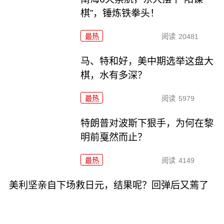
棋”，锤炼铁拳头！
最热
阅读
20481
马、特和好，美中期选举这盘大
棋，水有多深？
最热
阅读
5979
特朗普对波斯下狠手，为何在黎
明前戛然而止？
最热
阅读
4149
美利坚亲自下场救日元，结果呢？回弹后又蔫了