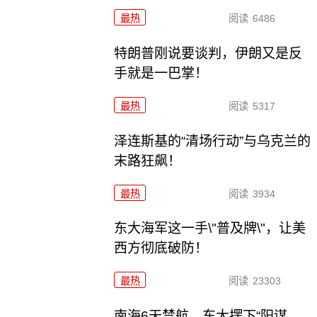
最热
阅读
6486
特朗普刚说要谈判，伊朗又是反
手就是一巴掌！
最热
阅读
5317
泽连斯基的“清场行动”与乌克兰的
末路狂飙！
最热
阅读
3934
东大海军这一手\"普及牌\"，让美
西方彻底破防！
最热
阅读
23303
南海6天禁航，东大摆下“阳谋