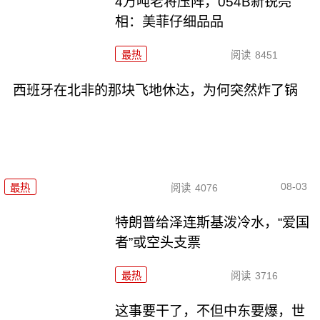
4万吨老将压阵，054B新锐亮
相：美菲仔细品品
最热
阅读
8451
西班牙在北非的那块飞地休达，为何突然炸了锅
08-03
最热
阅读
4076
特朗普给泽连斯基泼冷水，“爱国
者”或空头支票
最热
阅读
3716
这事要干了，不但中东要爆，世