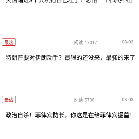
美国踏进3个大坑把自己埋了！恐怕一个都爬不出
08-03
最热
阅读
17017
特朗普要对伊朗动手？最狠的还没来，最骚的来了
08-03
最热
阅读
5798
政治自杀！菲律宾防长，你这是在给菲律宾掘墓！