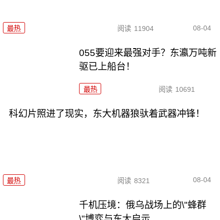
08-04
最热
阅读
11904
055要迎来最强对手？东瀛万吨新
驱已上船台！
最热
阅读
10691
科幻片照进了现实，东大机器狼驮着武器冲锋！
08-04
最热
阅读
8321
千机压境：俄乌战场上的\"蜂群
\"博弈与东大启示