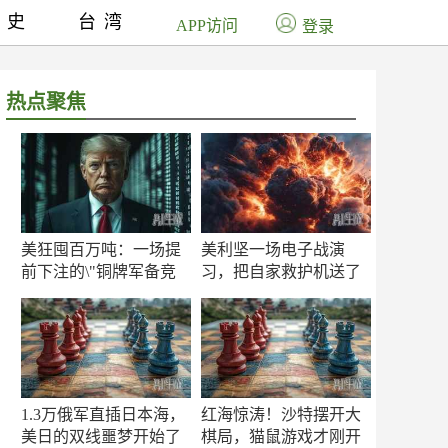
历史
台湾
APP访问
登录
热点聚焦
美狂囤百万吨：一场提
美利坚一场电子战演
前下注的\"铜牌军备竞
习，把自家救护机送了
赛\"
命！
1.3万俄军直插日本海，
红海惊涛！沙特摆开大
美日的双线噩梦开始了
棋局，猫鼠游戏才刚开