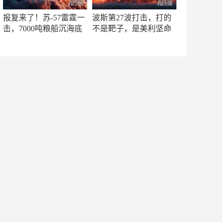
报复来了！苏-57雷霆一
波斯第27波打击，打的
击，7000吨粮船沉海底
不是靶子，是美利坚命
门