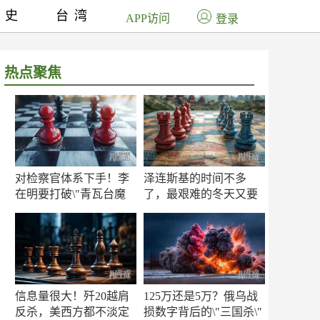
历史
台湾
APP访问
登录
热点聚焦
对检察官体系下手！李
泽连斯基的时间不多
在明要打破\"青瓦台魔
了，最艰难的冬天又要
咒\"
来了
信息量很大！歼20越肩
125万还是5万？俄乌战
反杀，美西方都不淡定
损数字背后的\"三国杀\"