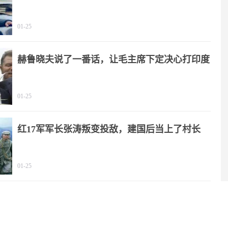
01-25
赫鲁晓夫说了一番话，让毛主席下定决心打印度
01-25
红17军军长张涛叛变投敌，建国后当上了村长
01-25
贺子珍享受12级待遇，毛主席：用我稿费支付