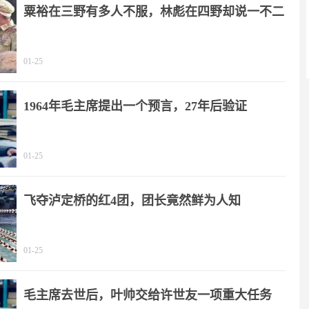
粟裕在三野有多人不服，林彪在四野却说一不二
01-25
1964年毛主席提出一个预言，27年后验证
01-25
飞夺泸定桥的红4团，团长竟然鲜为人知
01-25
毛主席去世后，叶帅交给许世友一项重大任务