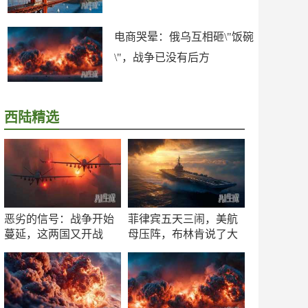
电商哭晕：俄乌互相砸\"饭碗
\"，战争已没有后方
西陆精选
恶劣的信号：战争开始
菲律宾五天三闹，美航
蔓延，这两国又开战
母压阵，布林肯说了大
了！
实话