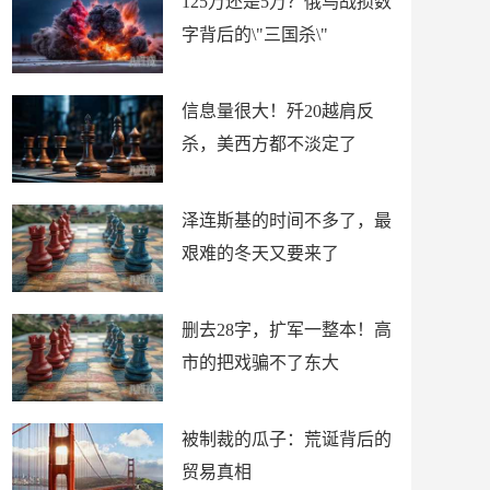
125万还是5万？俄乌战损数
字背后的\"三国杀\"
信息量很大！歼20越肩反
杀，美西方都不淡定了
泽连斯基的时间不多了，最
艰难的冬天又要来了
删去28字，扩军一整本！高
市的把戏骗不了东大
被制裁的瓜子：荒诞背后的
贸易真相