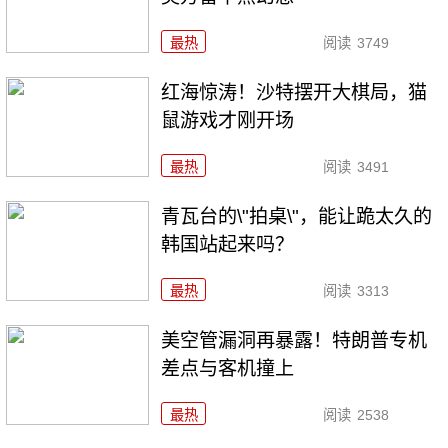
最热
阅读
3749
红海惊涛！沙特摆开大棋局，猫
鼠游戏才刚开场
最热
阅读
3491
青瓦台的\"拍桌\"，能让跪太久的
韩国站起来吗？
最热
阅读
3313
美空管漏洞再暴露！特朗普专机
差点与客机撞上
最热
阅读
2538