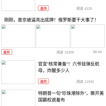
最热
阅读
4120
刚刚，普京被逼亮出底牌！俄罗斯要干大事了！
08-04
最热
阅读
15205
官宣“核常兼备”！六爷挂弹反航
母，炸醒多少人
最热
阅读
11932
特朗普一句“珍珠港除外”，撕开美
国霸权遮羞布