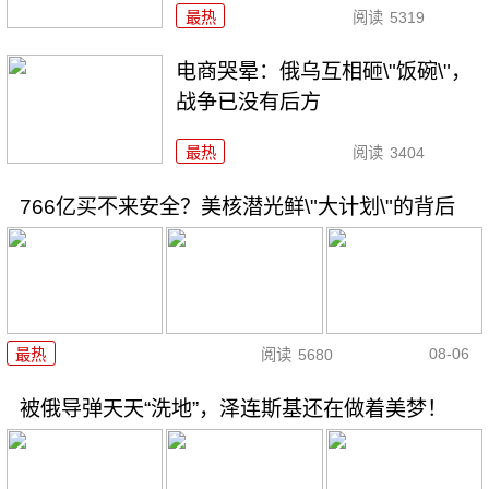
最热
阅读
5319
电商哭晕：俄乌互相砸\"饭碗\"，
战争已没有后方
最热
阅读
3404
766亿买不来安全？美核潜光鲜\"大计划\"的背后
08-06
最热
阅读
5680
被俄导弹天天“洗地”，泽连斯基还在做着美梦！