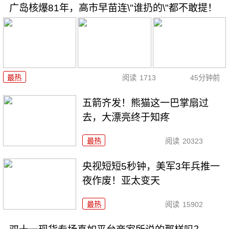
广岛核爆81年，高市早苗连\"谁扔的\"都不敢提！
最热
阅读
1713
45分钟前
五箭齐发！熊猫这一巴掌扇过
去，大漂亮终于知疼
最热
阅读
20323
央视短短5秒钟，美军3年兵推一
夜作废！亚太变天
最热
阅读
15902