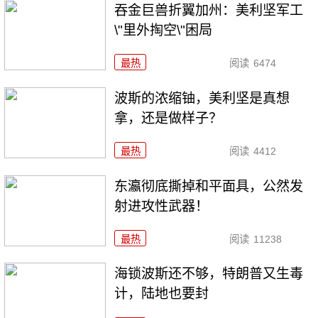
吞金巨兽折翼加州：美利坚军工
\"里外掏空\"困局
最热
阅读
6474
波斯的浓缩铀，美利坚是真想
拿，还是做样子？
最热
阅读
4412
东瀛彻底撕掉和平面具，公然发
射进攻性武器！
最热
阅读
11238
海锁波斯还不够，特朗普又生毒
计，陆地也要封