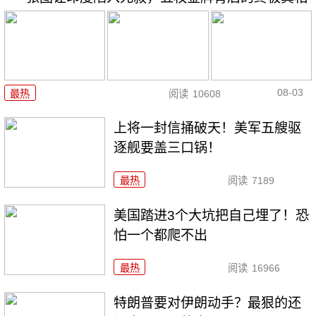
08-03
最热
阅读
10608
上将一封信捅破天！美军五艘驱
逐舰要盖三口锅！
最热
阅读
7189
美国踏进3个大坑把自己埋了！恐
怕一个都爬不出
最热
阅读
16966
特朗普要对伊朗动手？最狠的还