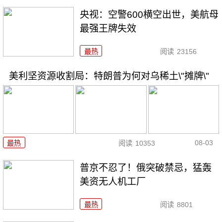
央视：空警600横空出世，美航母
最强王牌失效
最热
阅读
23156
美利坚资源收割局：特朗普为何对乌稀土\"摊牌\"
08-03
最热
阅读
10353
普京不忍了！俄突破禁忌，猛轰
美资无人机工厂
最热
阅读
8801