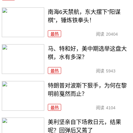
南海6天禁航，东大摆下“阳谋
棋”，锤炼铁拳头！
最热
阅读
20404
马、特和好，美中期选举这盘大
棋，水有多深？
最热
阅读
5943
特朗普对波斯下狠手，为何在黎
明前戛然而止？
最热
阅读
4104
美利坚亲自下场救日元，结果
呢？回弹后又蔫了