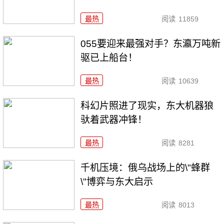
最热
阅读
11859
055要迎来最强对手？东瀛万吨新
驱已上船台！
最热
阅读
10639
科幻片照进了现实，东大机器狼
驮着武器冲锋！
最热
阅读
8281
千机压境：俄乌战场上的\"蜂群
\"博弈与东大启示
最热
阅读
8013