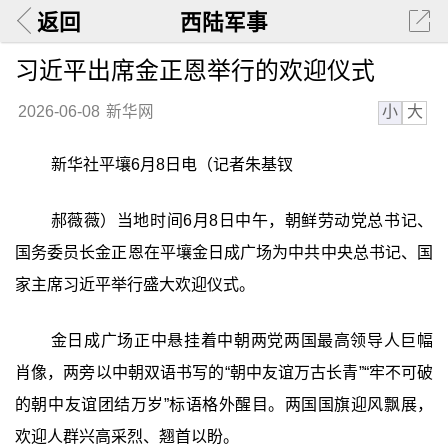
返回
西陆军事
习近平出席金正恩举行的欢迎仪式
小
大
2026-06-08
新华网
新华社平壤6月8日电（记者朱基钗
郝薇薇）当地时间6月8日中午，朝鲜劳动党总书记、
国务委员长金正恩在平壤金日成广场为中共中央总书记、国
家主席习近平举行盛大欢迎仪式。
金日成广场正中悬挂着中朝两党两国最高领导人巨幅
肖像，两旁以中朝双语书写的“朝中友谊万古长青”“牢不可破
的朝中友谊团结万岁”标语格外醒目。两国国旗迎风飘展，
欢迎人群兴高采烈、翘首以盼。