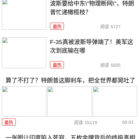
波斯要给中东\"物理断网\"，特朗
普忙递橄榄枝？
最热
阅读
6727
F-35真被波斯导弹端了！美军这
次到底输在哪
最热
阅读
6605
算了不打了？特朗普这脚刹车，把全世界都晃吐了
08-03
最热
阅读
15119
一张图让印度陷入死寂，五枚金牌背后的终极真相