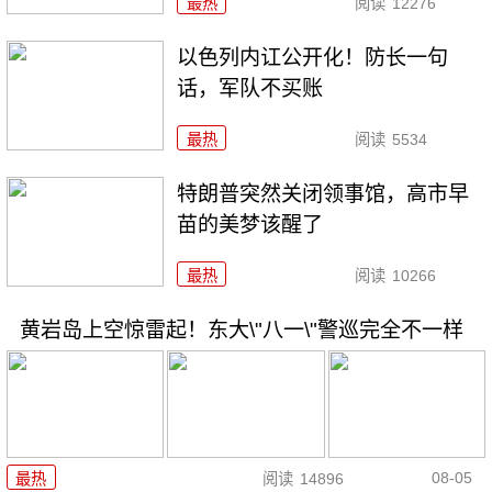
最热
阅读
12276
以色列内讧公开化！防长一句
话，军队不买账
最热
阅读
5534
特朗普突然关闭领事馆，高市早
苗的美梦该醒了
最热
阅读
10266
黄岩岛上空惊雷起！东大\"八一\"警巡完全不一样
08-05
最热
阅读
14896