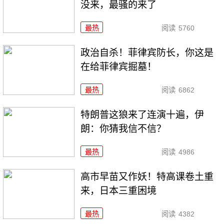
没来，最骚的来了
最热
阅读
5760
政治自杀！菲律宾防长，你这是
在给菲律宾掘墓！
最热
阅读
6862
特朗普这狼来了连演十遍，伊
朗：你猜我信不信？
最热
阅读
4986
高市早苗又作妖！特高课卷土重
来，日本三重困境
最热
阅读
4382