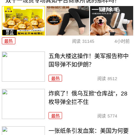
双十一现货专场真如平台商家所说的那样吗？
最热
阅读
31145
4小时前
五角大楼这操作！美军报告称中
国导弹不如伊朗？
最热
阅读
8512
炸疯了！俄乌互掀“仓库战”，28
枚导弹全拦不住
最热
阅读
5774
一张纸条引发血案：美国为何要