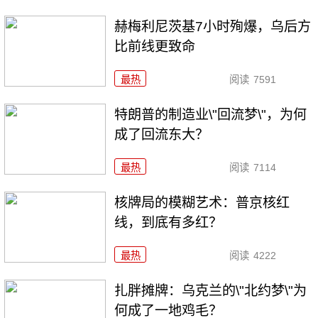
赫梅利尼茨基7小时殉爆，乌后方
比前线更致命
最热
阅读
7591
特朗普的制造业\"回流梦\"，为何
成了回流东大？
最热
阅读
7114
核牌局的模糊艺术：普京核红
线，到底有多红？
最热
阅读
4222
扎胖摊牌：乌克兰的\"北约梦\"为
何成了一地鸡毛？