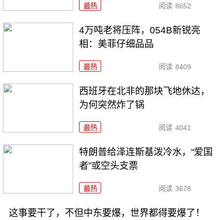
最热
阅读
8652
4万吨老将压阵，054B新锐亮
相：美菲仔细品品
最热
阅读
8409
西班牙在北非的那块飞地休达，
为何突然炸了锅
最热
阅读
4041
特朗普给泽连斯基泼冷水，“爱国
者”或空头支票
最热
阅读
3678
这事要干了，不但中东要爆，世界都得要爆了！