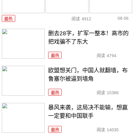
08-06
最热
阅读
4912
删去28字，扩军一整本！高市的
把戏骗不了东大
最热
阅读
4794
欧盟想关门，中国人就翻墙，布
鲁塞尔被逼到墙角
最热
阅读
15386
暴风来袭，这局决不能输，想赢
一定要和中国联手
最热
阅读
14035