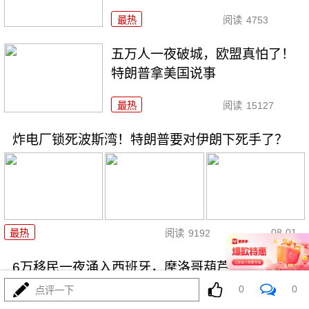
最热
阅读
4753
五万人一夜破城，欧盟真怕了！
特朗普拿美国说事
最热
阅读
15127
炸电厂锁死波斯湾！特朗普要对伊朗下死手了？
08-01
最热
阅读
9192
6万移民一夜涌入西班牙，摩洛哥葫芦卖什么药？
0
0
点评一下