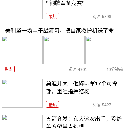
\"铜牌军备竞赛\"
最热
阅读
5896
美利坚一场电子战演习，把自家救护机送了命！
最热
阅读
4901
40分钟前
莫迪开大！砸碎印军17个司令
部，重组指挥结构
最热
阅读
5427
五箭齐发：东大这次出手，没给
美方留半点幻想