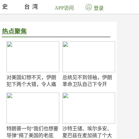
历史
台湾
APP访问
登录
热点聚焦
对美国幻想不灭，伊朗
总统见不到领袖，伊朗
犯下两个大错，令人痛
革命卫队自己下令开
心！
打？
特朗普一句“我们也想要
沙特王储、埃尔多安、
导弹”揭了美国的老底
夏巴兹在麦加搞了个大