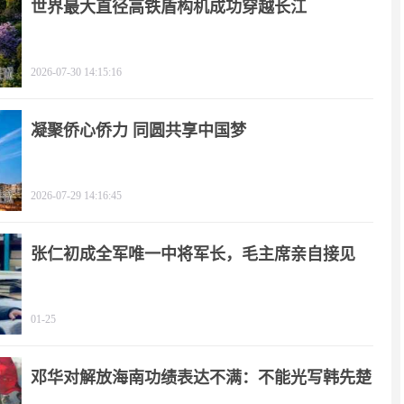
世界最大直径高铁盾构机成功穿越长江
2026-07-30 14:15:16
凝聚侨心侨力 同圆共享中国梦
2026-07-29 14:16:45
张仁初成全军唯一中将军长，毛主席亲自接见
01-25
邓华对解放海南功绩表达不满：不能光写韩先楚