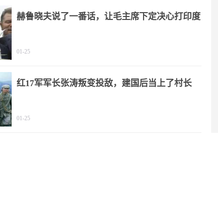
赫鲁晓夫说了一番话，让毛主席下定决心打印度
01-25
红17军军长张涛叛变投敌，建国后当上了村长
01-25
贺子珍享受12级待遇，毛主席：用我稿费支付
01-02
陈毅为何总戴墨镜，多年后陈毅的儿子给出答案