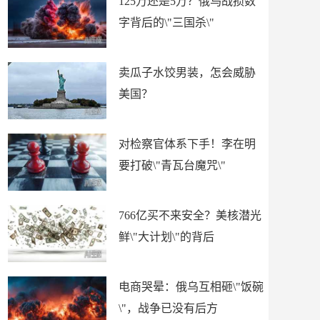
125万还是5万？俄乌战损数
字背后的\"三国杀\"
卖瓜子水饺男装，怎会威胁
美国？
对检察官体系下手！李在明
要打破\"青瓦台魔咒\"
766亿买不来安全？美核潜光
鲜\"大计划\"的背后
电商哭晕：俄乌互相砸\"饭碗
\"，战争已没有后方