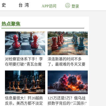
历史
台湾
APP访问
登录
热点聚焦
对检察官体系下手！李
泽连斯基的时间不多
在明要打破\"青瓦台魔
了，最艰难的冬天又要
咒\"
来了
信息量很大！歼20越肩
125万还是5万？俄乌战
反杀，美西方都不淡定
损数字背后的\"三国杀\"