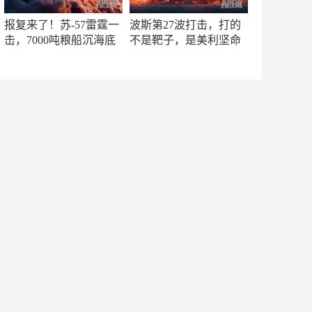
报复来了！苏-57雷霆一
波斯第27波打击，打的
击，7000吨粮船沉海底
不是靶子，是美利坚命
门