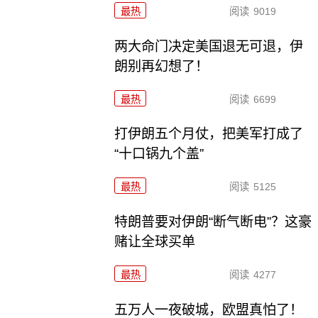
最热
阅读
9019
两大命门决定美国退无可退，伊
朗别再幻想了！
最热
阅读
6699
打伊朗五个月仗，把美军打成了
“十口锅九个盖”
最热
阅读
5125
特朗普要对伊朗“断气断电”？这豪
赌让全球买单
最热
阅读
4277
五万人一夜破城，欧盟真怕了！