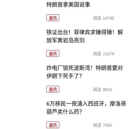
特朗普拿美国说事
最热
阅读
14746
铁证出台！菲律宾求锤得锤！解
放军黄岩岛亮剑
最热
阅读
21678
炸电厂锁死波斯湾！特朗普要对
伊朗下死手了？
最热
阅读
8810
6万移民一夜涌入西班牙，摩洛哥
葫芦卖什么药？
最热
阅读
7565