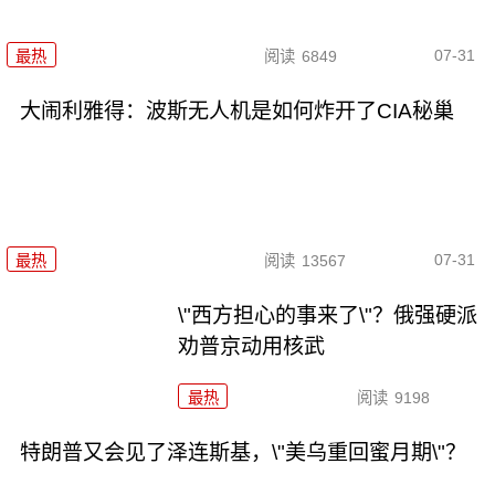
07-31
最热
阅读
6849
大闹利雅得：波斯无人机是如何炸开了CIA秘巢
07-31
最热
阅读
13567
\"西方担心的事来了\"？俄强硬派
劝普京动用核武
最热
阅读
9198
特朗普又会见了泽连斯基，\"美乌重回蜜月期\"？