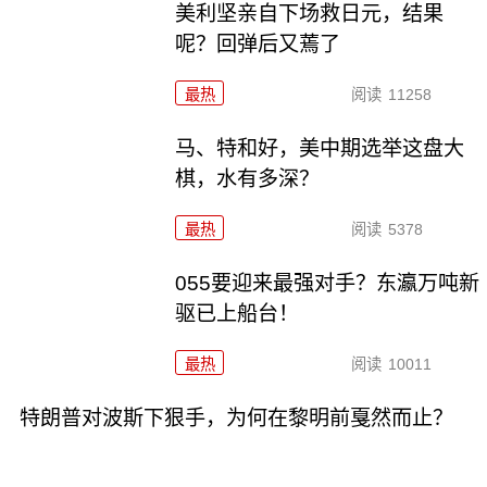
美利坚亲自下场救日元，结果
呢？回弹后又蔫了
最热
阅读
11258
马、特和好，美中期选举这盘大
棋，水有多深？
最热
阅读
5378
055要迎来最强对手？东瀛万吨新
驱已上船台！
最热
阅读
10011
特朗普对波斯下狠手，为何在黎明前戛然而止？