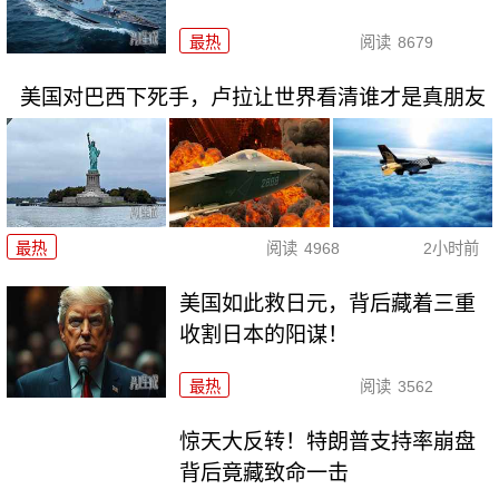
最热
阅读
8679
美国对巴西下死手，卢拉让世界看清谁才是真朋友
最热
阅读
4968
2小时前
美国如此救日元，背后藏着三重
收割日本的阳谋！
最热
阅读
3562
惊天大反转！特朗普支持率崩盘
背后竟藏致命一击