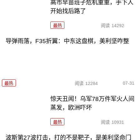
高市早苗班子危机重重，手下人
开始找后路了
最热
阅读
14292
导弹雨落，F35折翼：中东这盘棋，美利坚咋整
07-31
最热
阅读
12284
惊天丑闻！乌军78万件军火人间
蒸发，欧洲吓坏
最热
阅读
10931
波斯第27波打击，打的不是靶子，是美利坚命门