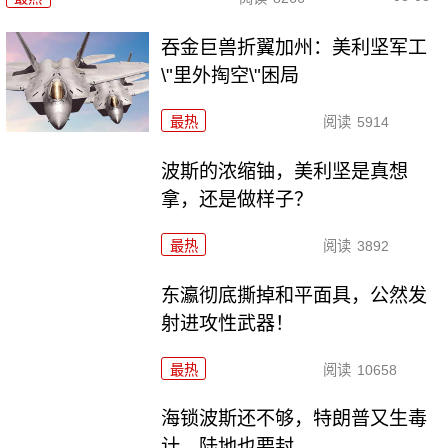
吞金巨兽折翼加州：美利坚军工
\"里外掏空\"困局
最热
阅读
5914
波斯的浓缩铀，美利坚是真想
拿，还是做样子？
最热
阅读
3892
东瀛彻底撕掉和平面具，公然发
射进攻性武器！
最热
阅读
10658
海锁波斯还不够，特朗普又生毒
计，陆地也要封