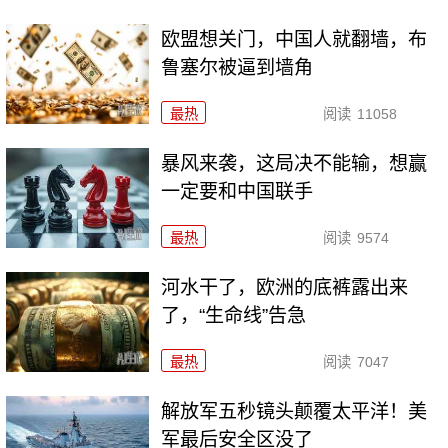
欧盟想关门，中国人就翻墙，布
鲁塞尔被逼到墙角
最热
阅读
11058
暴风来袭，这局决不能输，想赢
一定要和中国联手
最热
阅读
9574
河水干了，欧洲的底裤露出来
了，“生命线”告急
最热
阅读
7047
解放军五秒镜头颠覆太平洋！美
军最后安全区没了