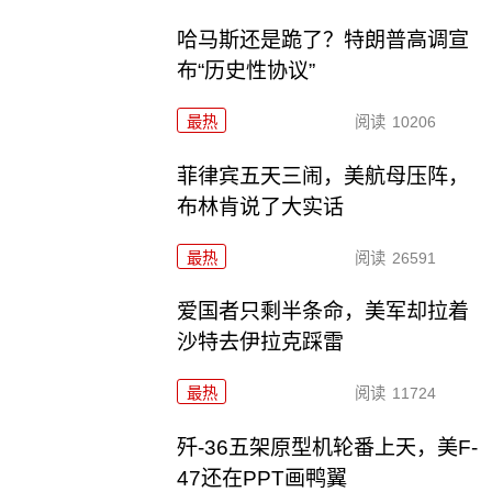
哈马斯还是跪了？特朗普高调宣
布“历史性协议”
最热
阅读
10206
菲律宾五天三闹，美航母压阵，
布林肯说了大实话
最热
阅读
26591
爱国者只剩半条命，美军却拉着
沙特去伊拉克踩雷
最热
阅读
11724
歼-36五架原型机轮番上天，美F-
47还在PPT画鸭翼