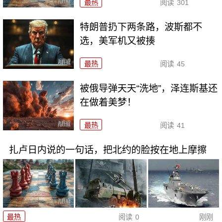
最热
阅读
301
特朗普扔下两条路，波斯都不
选，美军机又被揍
最热
阅读
45
被俄导弹天天“洗地”，泽连斯基还
在做着美梦！
最热
阅读
41
扎卢日内说的一句话，把北约的脸按在地上摩擦
最热
阅读
0
刚刚