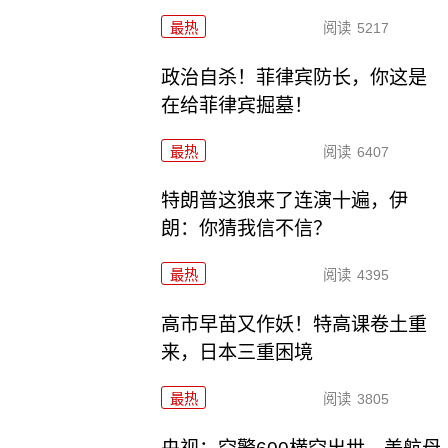
最热
阅读
5217
政治自杀！菲律宾防长，你这是
在给菲律宾掘墓！
最热
阅读
6407
特朗普这狼来了连演十遍，伊
朗：你猜我信不信？
最热
阅读
4395
高市早苗又作妖！特高课卷土重
来，日本三重困境
最热
阅读
3805