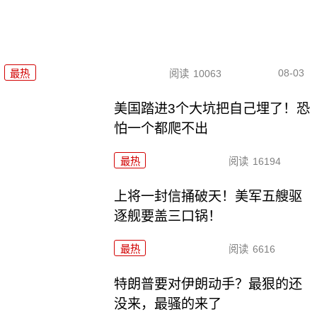
08-03
最热
阅读
10063
美国踏进3个大坑把自己埋了！恐
怕一个都爬不出
最热
阅读
16194
上将一封信捅破天！美军五艘驱
逐舰要盖三口锅！
最热
阅读
6616
特朗普要对伊朗动手？最狠的还
没来，最骚的来了