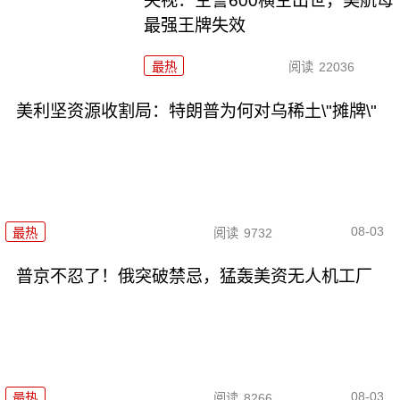
央视：空警600横空出世，美航母
最强王牌失效
最热
阅读
22036
美利坚资源收割局：特朗普为何对乌稀土\"摊牌\"
08-03
最热
阅读
9732
普京不忍了！俄突破禁忌，猛轰美资无人机工厂
08-03
最热
阅读
8266