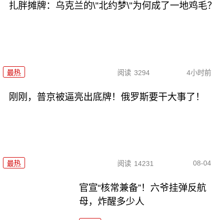
扎胖摊牌：乌克兰的\"北约梦\"为何成了一地鸡毛？
最热
阅读
3294
4小时前
刚刚，普京被逼亮出底牌！俄罗斯要干大事了！
08-04
最热
阅读
14231
官宣“核常兼备”！六爷挂弹反航
母，炸醒多少人