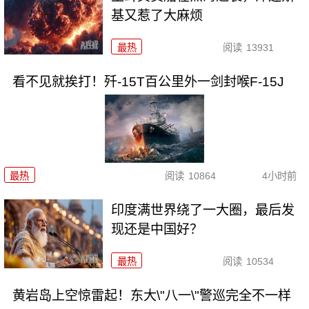
基又惹了大麻烦
最热
阅读
13931
看不见就挨打！歼-15T百公里外一剑封喉F-15J
最热
阅读
10864
4小时前
印度满世界绕了一大圈，最后发
现还是中国好？
最热
阅读
10534
黄岩岛上空惊雷起！东大\"八一\"警巡完全不一样