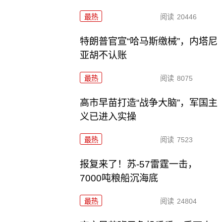
最热
阅读
20446
特朗普官宣“哈马斯缴械”，内塔尼
亚胡不认账
最热
阅读
8075
高市早苗打造“战争大脑”，军国主
义已进入实操
最热
阅读
7523
报复来了！苏-57雷霆一击，
7000吨粮船沉海底
最热
阅读
24804