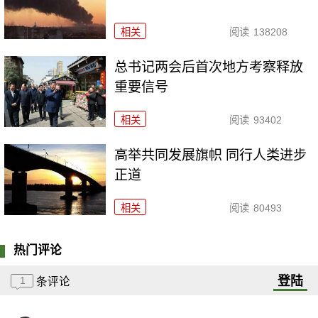
相关
阅读
138208
总书记两会后首次地方考察释放
重要信号
相关
阅读
93402
高举共同发展旗帜 同行人类进步
正道
相关
阅读
80493
热门评论
登陆
1
条评论