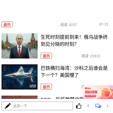
07-31
最热
阅读
4237
生死时刻提前到来！俄乌战争终
到见分晓的时刻？
最热
阅读
21913
巴铁横扫海湾：沙科之后谁会是
下一个？美国懵了
最热
阅读
18033
FCC一张纸敢禁中国机器人和逆
0
1
变器？中方挑明了
点评一下