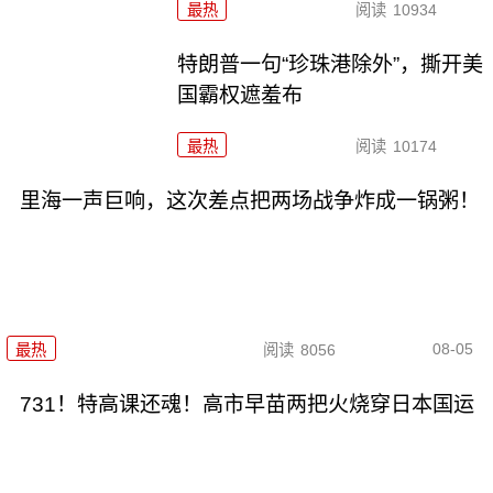
最热
阅读
10934
特朗普一句“珍珠港除外”，撕开美
国霸权遮羞布
最热
阅读
10174
里海一声巨响，这次差点把两场战争炸成一锅粥！
08-05
最热
阅读
8056
731！特高课还魂！高市早苗两把火烧穿日本国运